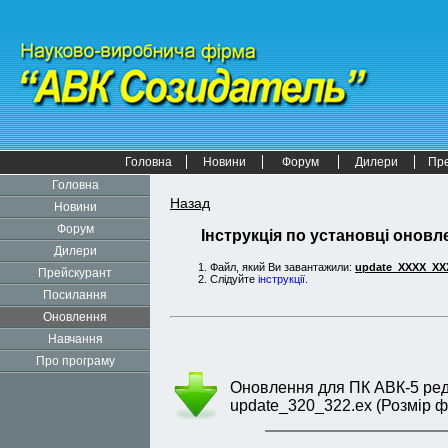
Головна
Новини
Форум
Дилери
Пр
Головна
Назад
Новини
Форум
Інструкція по установці оновле
Дилери
Файл, який Ви завантажили:
update_XXXX_XX
Прейскурант
Слідуйте
інструкції
.
Посилання
Оновлення
Навчання
Про програму
Оновлення для ПК АВК-5 редак
update_320_322.ex (Розмір ф