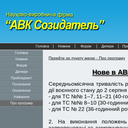
Головна
Новини
Форум
Дилери
Пр
Головна
Перейти до пункту меню - Про програму
Новини
Форум
Нове в АВК
Дилери
Прейскурант
Середньомісячна тривалість 
Посилання
дії воєнного стану до 2 серпня
Оновлення
- для ТС №№ 1–7, 11–21 (40-г
Навчання
- для ТС №№ 8–10 (30-годинни
Про програму
- для ТС № 22 (36-годинний ро
2. На виконання положен
запропоновані за замовчування