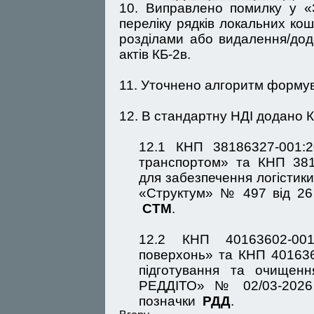
10. Виправлено помилку у «
переліку рядків локальних кош
розділами або видалення/дод
актів КБ-2в.
11. Уточнено алгоритм формув
12. В стандартну НДІ додано 
12.1 КНП 38186327-001:2
транспортом» та КНП 381
для забезпечення логістик
«Структум» № 497 від 26 
СТМ
.
12.2 КНП 40163602-001
поверхонь» та КНП 401636
підготування та очищен
РЕДДІТО» № 02/03-2026 
позначки
РДД
.