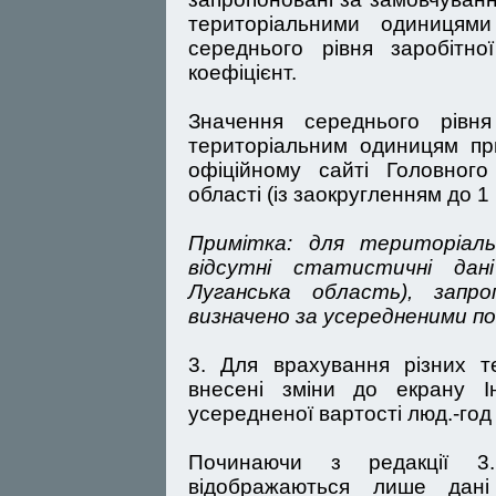
територіальними одиницям
середнього рівня заробітно
коефіцієнт.
Значення середнього рівн
територіальним одиницям пр
офіційному сайті Головного
області (із заокругленням до 1 
Примітка: для територіал
відсутні статистичні да
Луганська область), запро
визначено за усередненими пок
3. Для врахування різних те
внесені зміни до екрану І
усередненої вартості люд.-год
Починаючи з редакції 3.
відображаються лише дані