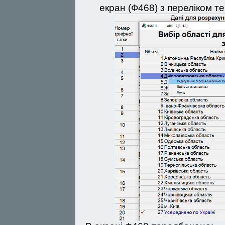
екран (Ф468) з переліком т