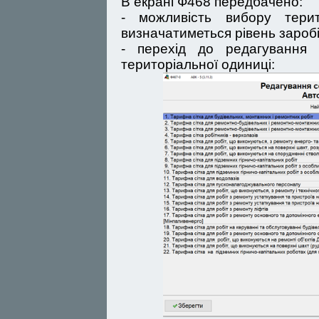
В екрані Ф468 передбачено:
- можливість вибору терит
визначатиметься рівень заробі
- перехід до редагування 
територіальної одиниці: