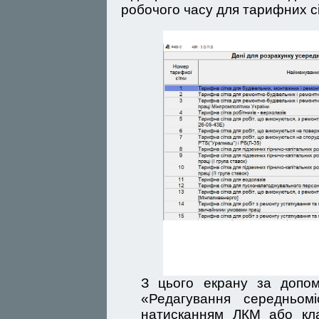
робочого часу для тарифних сі
З цього екрану за допо
«Редагування середньомі
натисканням ЛКМ або кла