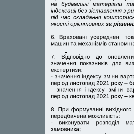
на будівельні матеріали 
індексації без зіставлення з 
під час складання кошторис
якості орієнтовних
за рішен
6. Враховані усереднені пок
машин та механізмів станом на
7. Відповідно до оновлени
значення показників для ви
експертизи:
- значення індексу зміни варт
період листопад 2021 року – б
- значення індексу зміни ва
період листопад 2021 року – кв
8. При формуванні вихідного 
передбачена можливість:
- виконувати розподіл мат
замовника;