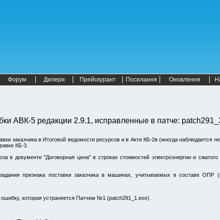
Форум
Дилери
Прейскурант
Посилання
Оновлення
Н
бки АВК-5
редакции 2.9.1,
исправленные в патче: patch291_
вки заказчика в Итоговой ведомости ресурсов и в Акте КБ-2в (иногда наблюдается не
равке КБ-3.
а в документе "Договорная цена" в строках стоимостей электроэнергии и сжатого
 задания признака поставки заказчика в машинах, учитываемых в составе ОПР 
ошибку, которая устраняется Патчем №1 (patch291_1.exe).