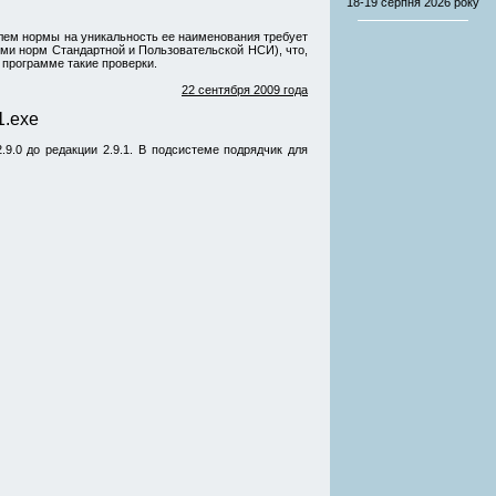
18-19 серпня
2026 року
лем нормы на уникальность ее наименования требует
ми норм Стандартной и Пользовательской НСИ), что,
 программе такие проверки.
22 сентября 2009 года
1.exe
.9.0
до
редакции 2.9.1.
В подсистеме подрядчик для