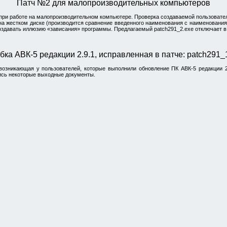
Патч №2 для малопроизводительных компьютеров
 при работе на малопроизводительном компьютере. Проверка создаваемой пользовате
а жестком диске (производится сравнение введенного наименования с наименования
создавать иллюзию «зависания» программы. Предлагаемый patch291_2.exe отключает в
бка АВК-5
редакции 2.9.1,
исправленная в патче: patch291_
возникающая у пользователей, которые выполнили обновление
ПК АВК-5
редакции 2
ись некоторые выходные документы.