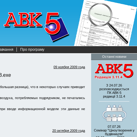
авчання
Про програму
Останні новини
09 ноября 2009 года
3.exe
З 24.07.26
большая разница), что в некоторых случаях приводит
розповсюджується
ПК АВК-5
редакції 3.11.4
 воздуха, потребляемых подрядчиком, не печатались
(при вводе информационной модели эти данные не
07.07.26
Семінар "Ціноутворення у
20 октября 2009 года
будівництві"