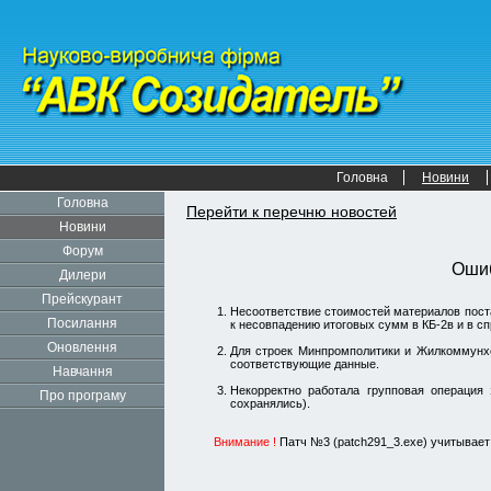
Головна
Новини
Головна
Перейти к перечню новостей
Новини
Форум
Оши
Дилери
Прейскурант
Несоответствие стоимостей материалов поста
Посилання
к несовпадению итоговых сумм в КБ-2в и в сп
Оновлення
Для строек Минпромполитики и Жилкоммунхоз
соответствующие данные.
Навчання
Некорректно работала групповая операция
Про програму
сохранялись).
Внимание !
Патч №3 (patch291_3.exe) учитывает 