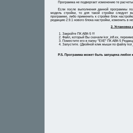
Программа не подвергает изменению те расчеты
Если после выполнения данной программы по
модель стройки, то для такой стройки следует 
программе, либо применить к стройке блок настрой
редакцию 2.9.1 нового блока настройки, изменить в 
2. Установка
Закройте ПК АВК-5 !!!
Файл, который Вы скачали kor_infl.ex, переиме
Поместите его в папку "EXE" ПК АВК-5
Редакци
Запустите. (Двойной клик мыши по файлу kor_i
P.S. Программа может быть запущена любое к