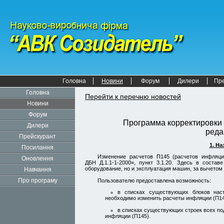
Головна
Новини
Форум
Дилери
Пр
Головна
Перейти к перечню новостей
Новини
Форум
Программа корректировки 
Дилери
редак
Прейскурант
1. Н
Посилання
Изменение расчетов П145 (расчетов инфляци
Оновлення
ДБН Д.1.1-1-2000»,
пункт 3.1.20.
Здесь в составе 
оборудование, но и эксплуатация машин, за вычетом
Навчання
Про програму
Пользователю предоставлена возможность:
в списках существующих блоков наст
необходимо изменить расчеты инфляции (П14
в списках существующих строек всех по
инфляции (П145).