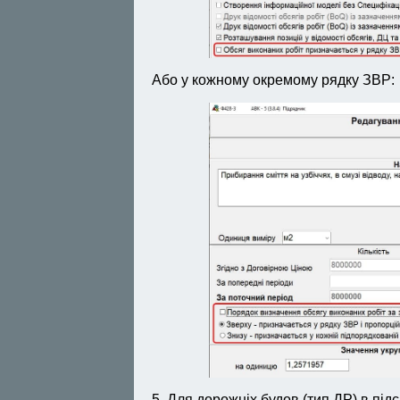
Або у кожному окремому рядку ЗВР:
5. Для дорожніх будов (тип ДР) в пі