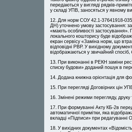
передаються у вигляді рядків-приміто
у складі УПВ, заносяться у явному ви
12. Для норм СОУ 42.1-37641918-035
ДН) уточнено умову застосування: за
«мають особливості застосування». 
локального кошторису буде відображ
екран сервісу «Заміна норм, що втра
відповідні РВР. У вихідному докумен
відображаються у звичайний спосіб, 
13. При виконанні в РЕКН заміни рес
списку будови» доданий пошук в пере
14. Додана книжна орієнтація для фо
15. При перегляді Договірних цін УП
16. Змінені режими перегляду, друку
17. При формуванні Акту КБ-2в пере
автоматичної примітки, яка відображ
вкладці «Підписи» при редагуванні О
18. У вихідних документах «Відоміст