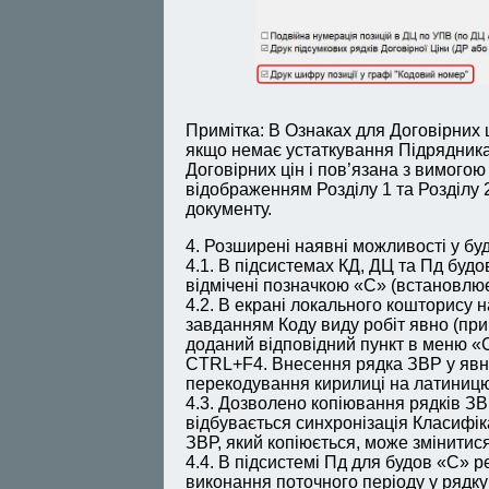
Примітка: В Ознаках для Договірних ц
якщо немає устаткування Підрядника
Договірних цін і пов’язана з вимогою
відображенням Розділу 1 та Розділу 
документу.
4. Розширені наявні можливості у бу
4.1. В підсистемах КД, ДЦ та Пд буд
відмічені позначкою «С» (встановлює
4.2. В екрані локального кошторису
завданням Коду виду робіт явно (при
доданий відповідний пункт в меню «
CTRL+F4. Внесення рядка ЗВР у явно
перекодування кирилиці на латиницю
4.3. Дозволено копіювання рядків ЗВР
відбувається синхронізація Класифік
ЗВР, який копіюється, може змінитися
4.4. В підсистемі Пд для будов «С» 
виконання поточного періоду у ряд