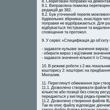
8. Скориговані поправки на демонтаж
8.1. Виправлена помилка перетворен
редакцій до 382.
8.2. Був уточнений перелік можливо
будівельних збірниках, внаслідок чог
поправки не відображаються. Для р
відбувається тестування та видален
сповіщення та протокол.
9. У сервіс «Специфікація до об’єкт
- задавати нульове значення виразу;
- обирати вираз з від’ємним значенн
- задавати значення кількості із Спец
10. В режимі роботи з 2-ма локальн
кошторису 2: кошторис на придбання
Мінпалив.
11. Переглянуті обмеження при створ
11.1. Дозволено створювати файли ІБ
кількістю або позиції без списку ресу
передаються у вигляді рядка-примітк
11.2. Дозволено створення файлів ІБ
Так як опис файлу відповідає діючом
такого файлу будова втрачає ознаку