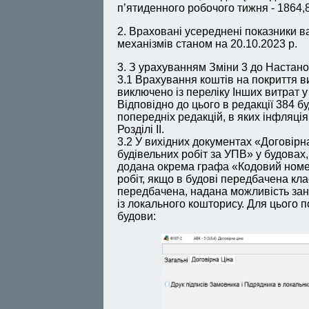
п’ятиденного робочого тижня - 1864,8
2. Враховані усереднені показники в
механізмів станом на 20.10.2023 р.
3. З урахуванням Зміни 3 до Настано
3.1 Врахування коштів на покриття в
виключено із переліку Інших витрат у 
Відповідно до цього в редакції 384 
попередніх редакцій, в яких інфляці
Розділі ІІ.
3.2 У вихідних документах «Договірн
будівельних робіт за УПВ» у будовах
додана окрема графа «Кодовий номе
робіт, якщо в будові передбачена кла
передбачена, надана можливість за
із локального кошторису. Для цього п
будови: