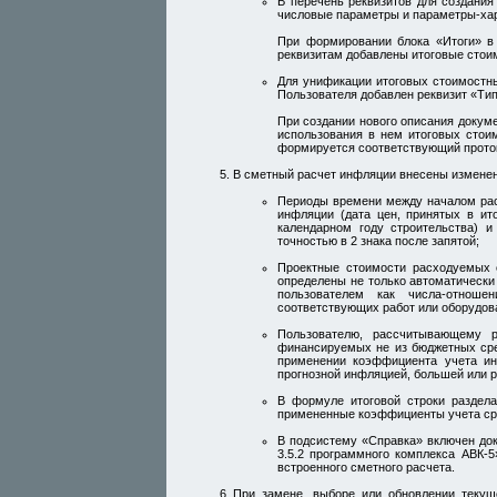
В перечень реквизитов для создани
числовые параметры и параметры-хар
При формировании блока «Итоги» в
реквизитам добавлены итоговые стои
Для унификации итоговых стоимостны
Пользователя добавлен реквизит «Тип
При создании нового описания докуме
использования в нем итоговых стои
формируется соответствующий прото
В сметный расчет инфляции внесены изменен
Периоды времени между началом рас
инфляции (дата цен, принятых в ит
календарном году строительства) 
точностью в 2 знака после запятой;
Проектные стоимости расходуемых 
определены не только автоматически 
пользователем как числа-отноше
соответствующих работ или оборудов
Пользователю, рассчитывающему р
финансируемых не из бюджетных сре
применении коэффициента учета ин
прогнозной инфляцией, большей или 
В формуле итоговой строки раздела
примененные коэффициенты учета сред
В подсистему «Справка» включен док
3.5.2 программного комплекса АВК-
встроенного сметного расчета.
При замене, выборе или обновлении текущ