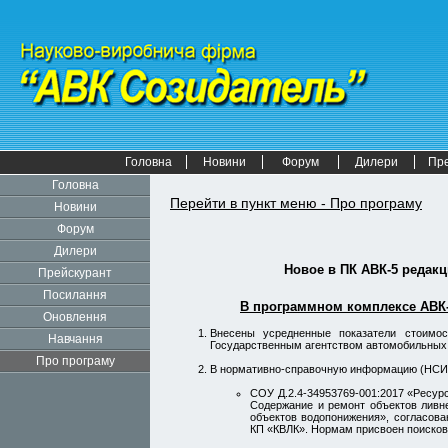
Головна
Новини
Форум
Дилери
Пр
Головна
Перейти в пункт меню - Про програму
Новини
Форум
Дилери
Новое в
ПК АВК-5
редакц
Прейскурант
Посилання
В программном комплексе АВК-
Оновлення
Внесены усредненные показатели стоимо
Навчання
Государственным агентством автомобильных дор
Про програму
В нормативно-справочную информацию (НСИ
СОУ Д.2.4-34953769-001:2017 «Ресу
Содержание и ремонт объектов ливне
объектов водопонижения», согласова
КП «КВЛК». Нормам присвоен поисков