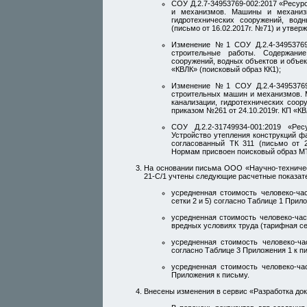
СОУ Д.2.7-34953769-002:2017 «Ресу
и механизмов. Машины и механизм
гидротехнических сооружений, вод
(письмо от 16.02.2017г. №71) и утве
Изменение №1 СОУ Д.2.4-34953769
строительные работы. Содержание
сооружений, водных объектов и объек
«КВЛК» (поисковый образ КК1);
Изменение №1 СОУ Д.2.4-34953769
строительных машин и механизмов. 
канализации, гидротехнических соор
приказом №261 от 24.10.2019г. КП «КВ
СОУ Д.2.2-31749934-001:2019 «Р
Устройство утепления конструкций ф
согласованный ТК 311 (письмо от 
Нормам присвоен поисковый образ МТ1
На основании письма ООО «Научно-техническ
21-С/1 учтены следующие расчетные показат
усредненная стоимость человеко-ча
сетки 2 и 5) согласно Таблице 1 Прил
усредненная стоимость человеко-ча
вредных условиях труда (тарифная се
усредненная стоимость человеко-ча
согласно Таблице 3 Приложения 1 к п
усредненная стоимость человеко-ча
Приложения к письму.
Внесены изменения в сервис «Разработка до